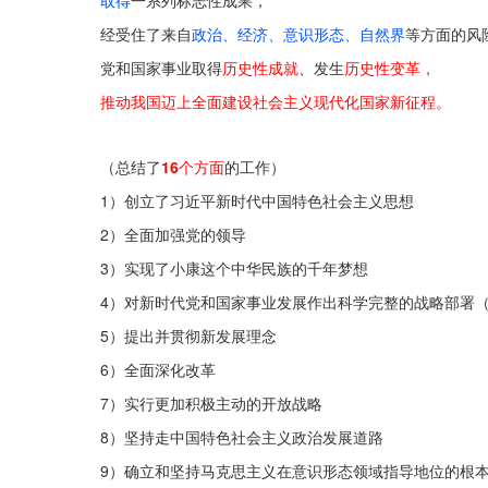
取得
一系列标志性成果，
经受住了来自
政治、经济、意识形态、自然界
等方面的风
党和国家事业取得
历史性成就
、发生
历史性变革，
推动我国迈上全面建设社会主义现代化国家新征程。
（总结了
16个方面
的工作）
1）创立了习近平
新时代中国特色社会主义思想
2）全面加强
党的领导
3）实现了
小康
这个中华民族的千年梦想
4）
对新时代
党和国家事业发展
作出科学完整的战略部署
5）提出并贯彻
新发展理念
6）全面深化
改革
7）实行更加积极主动的
开放战略
8）
坚持走中国特色社会主义
政治发展
道路
9）
确立和坚持马克思主义在
意识形态
领域指导地位的根