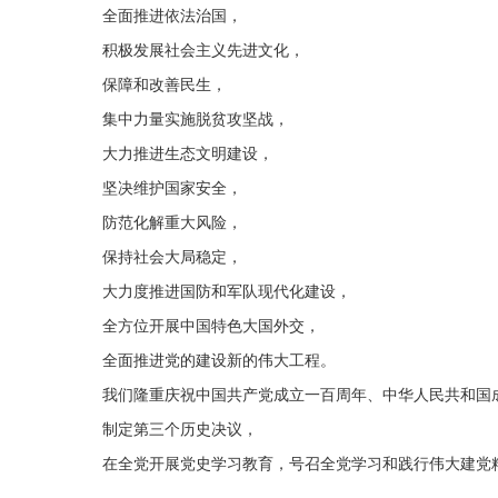
全面推进
依法治国，
积极发展
社会主义先进文化，
保障和改善
民生，
集中力量实施
脱贫攻坚战，
大力推进
生态文明建设，
坚决维护
国家安全，
防范化解
重大风险，
保持社会大局
稳定，
大力度推进
国防和军队现代化建设，
全方位开展中国特色
大国外交，
全面推进
党的建设新的伟大工程。
我们隆重庆祝
中
国共产党成立一百周年、中华人民共和国
制定
第三个历史决议，
在全党开展
党史学习教育，
号召全党学习和践行伟大建党