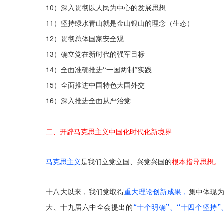
10）深入贯彻
以人民为中心
的发展思想
11）
坚持绿水青山就是金山银山的理念
（生态）
12）
贯彻总体
国家安全
观
13）
确立党在新时代的
强军
目标
14）
全面准确推进
“一国两制”
实践
15）全面推进中国特色大国
外交
16）
深入推进全面
从严治党
二、
开辟马克思主义中国化时代化新境界
马克思主义
是我们
立党立国、兴党兴国
的
根本指导思想。
十八大以来，我们党取得
重大理论创新成果，
集中体现
大、十九届六中全会提出的
“十个明确”、“十四个坚持”