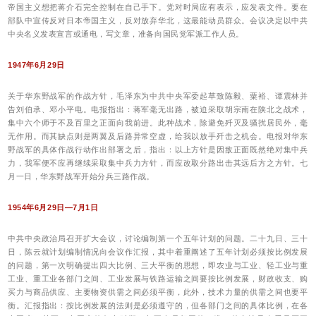
帝国主义想把蒋介石完全控制在自己手下。党对时局应有表示，应发表文件。要在
部队中宣传反对日本帝国主义，反对放弃华北，这最能动员群众。会议决定以中共
中央名义发表宣言或通电，写文章，准备向国民党军派工作人员。
1947年6月29日
关于华东野战军的作战方针，毛泽东为中共中央军委起草致陈毅、粟裕、谭震林并
告刘伯承、邓小平电。电报指出：蒋军毫无出路，被迫采取胡宗南在陕北之战术，
集中六个师于不及百里之正面向我前进。此种战术，除避免歼灭及骚扰居民外，毫
无作用。而其缺点则是两翼及后路异常空虚，给我以放手歼击之机会。电报对华东
野战军的具体作战行动作出部署之后，指出：以上方针是因敌正面既然绝对集中兵
力，我军便不应再继续采取集中兵力方针，而应改取分路出击其远后方之方针。七
月一日，华东野战军开始分兵三路作战。
1954年6月29日—7月1日
中共中央政治局召开扩大会议，讨论编制第一个五年计划的问题。二十九日、三十
日，陈云就计划编制情况向会议作汇报，其中着重阐述了五年计划必须按比例发展
的问题，第一次明确提出四大比例、三大平衡的思想，即农业与工业、轻工业与重
工业、重工业各部门之间、工业发展与铁路运输之间要按比例发展，财政收支、购
买力与商品供应、主要物资供需之间必须平衡，此外，技术力量的供需之间也要平
衡。汇报指出：按比例发展的法则是必须遵守的，但各部门之间的具体比例，在各