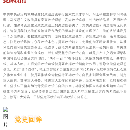
2018年6月29日
中共中央政治局就加强党的政治建设举行第六次集体学习。习近平在主持学习时强
调，马克思主义政党具有崇高政治理想、高尚政治追求、纯洁政治品质、严明政治
纪律。如果马克思主义政党政治上的先进性丧失了，党的先进性和纯洁性就无从谈
起。这就是我们把党的政治建设作为党的根本性建设的道理所在。党的政治建设是
一个永恒课题。要把准政治方向，坚持党的政治领导，夯实政治根基，涵养政治生
态，防范政治风险，永葆政治本色，提高政治能力，为我们党不断发展壮大、从胜
利走向胜利提供重要保证。他强调，政治方向是党生存发展第一位的问题，事关党
的前途命运和事业兴衰成败。我们所要坚守的政治方向，就是共产主义远大理想和
中国特色社会主义共同理想、“两个一百年”奋斗目标，就是党的基本理论、基本路
线、基本方略。加强党的政治建设就是要发挥政治指南针作用，引导全党坚定理想
信念、坚定“四个自信”，把全党智慧和力量凝聚到新时代坚持和发展中国特色社会主
义伟大事业中来；就是要推动全党把坚持正确政治方向贯彻到谋划重大战略、制定
重大政策、部署重大任务、推进重大工作的实践中去，经常对表对标，及时校准偏
差，坚决纠正偏离和违背党的政治方向的行为，确保党和国家各项事业始终沿着正
确政治方向发展；就是要把各级党组织建设成为坚守正确政治方向的坚强战斗堡
垒，教育广大党员、干部坚定不移沿着正确政治方向前进。
党史回眸