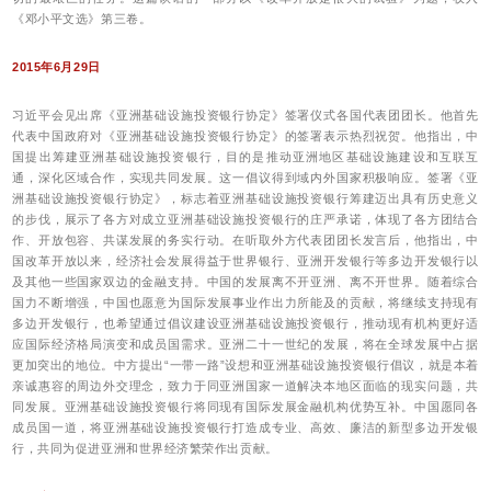
《邓小平文选》第三卷。
2015年6月29日
习近平会见出席《亚洲基础设施投资银行协定》签署仪式各国代表团团长。他首先
代表中国政府对《亚洲基础设施投资银行协定》的签署表示热烈祝贺。他指出，中
国提出筹建亚洲基础设施投资银行，目的是推动亚洲地区基础设施建设和互联互
通，深化区域合作，实现共同发展。这一倡议得到域内外国家积极响应。签署《亚
洲基础设施投资银行协定》，标志着亚洲基础设施投资银行筹建迈出具有历史意义
的步伐，展示了各方对成立亚洲基础设施投资银行的庄严承诺，体现了各方团结合
作、开放包容、共谋发展的务实行动。在听取外方代表团团长发言后，他指出，中
国改革开放以来，经济社会发展得益于世界银行、亚洲开发银行等多边开发银行以
及其他一些国家双边的金融支持。中国的发展离不开亚洲、离不开世界。随着综合
国力不断增强，中国也愿意为国际发展事业作出力所能及的贡献，将继续支持现有
多边开发银行，也希望通过倡议建设亚洲基础设施投资银行，推动现有机构更好适
应国际经济格局演变和成员国需求。亚洲二十一世纪的发展，将在全球发展中占据
更加突出的地位。中方提出“一带一路”设想和亚洲基础设施投资银行倡议，就是本着
亲诚惠容的周边外交理念，致力于同亚洲国家一道解决本地区面临的现实问题，共
同发展。亚洲基础设施投资银行将同现有国际发展金融机构优势互补。中国愿同各
成员国一道，将亚洲基础设施投资银行打造成专业、高效、廉洁的新型多边开发银
行，共同为促进亚洲和世界经济繁荣作出贡献。