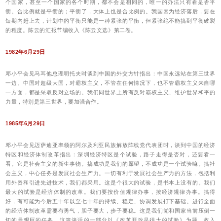
个国家，甚至一个国家的各个时期，都不会是相同的，唯一的办法只有看是否平
衡。合比例就是平衡的；平衡了，大体上也是合比例的。我国因为经济落后，要在
短期内赶上去，计划中的平衡只能是一种紧张的平衡，但紧张绝不能搞到平衡破裂
的程度。陈云的汇报节编收入《陈云文选》第二卷。
1982年6月29日
邓小平会见马耳他总理明托夫时谈到中国的外交方针指出：中国永远站在第三世界
一边。中国对超级大国，对霸权主义，不管在任何情况下，也不管霸权主义来自哪
一方面，都是采取反对立场的。我们同世界上所有反对霸权主义、维护世界和平的
力量，特别是第三世界，要加强合作。
1985年6月29日
邓小平会见迈萨迪亚率领的阿尔及利亚民族解放阵线党代表团时，谈到中国的经济
特区和经济体制改革指出：深圳经济特区是个试验，路子走得是否对，还要看一
看。它是社会主义的新生事物。搞成功是我们的愿望，不成功是一个试验嘛。搞社
会主义，中心任务是发展社会生产力。一切有利于发展社会生产力的方法，包括利
用外资和引进先进技术，我们都采用。这是个很大的试验，是书本上没有的。我们
最大的试验是经济体制的改革。我们要按价值规律办事，按经济规律办事。搞得
好，有可能为今后五十年以至七十年的持续、稳定、协调发展打下基础。进行全面
的经济体制改革需要有勇气，胆子要大，步子要稳。这是我们党和国家当前压倒一
切的最艰巨的任务。这篇谈话的一部分以《改革开放是很大的试验》为题，收入